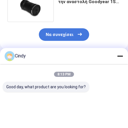
την αναστολή Goodyear 1S5-
057 φορτηγών
Να συνεχίσει
Cindy
Συνιστώμενα Προϊόντα
8:13 PM
Good day, what product are you looking for?
Ελατήριο αέρα
Άνοιξη αέρα
ΚΑΤΑΣΚΕΥΉ
καθίσματος για MAZ
καθισμάτων
VKNTECH 1S0
V075195 Ελατήριο
φορτηγών για RKB
ανοίξεων αέρ