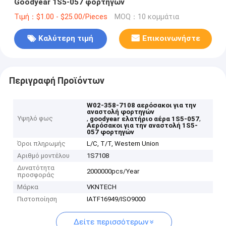
Goodyear 1S5-057 φορτηγών
Τιμή：$1.00 - $25.00/Pieces
MOQ：10 κομμάτια
Καλύτερη τιμή
Επικοινωνήστε
Περιγραφή Προϊόντων
W02-358-7108 αερόσακοι για την
αναστολή φορτηγών
Υψηλό φως
,
,
goodyear ελατήριο αέρα 1S5-057
Αερόσακοι για την αναστολή 1S5-
057 φορτηγών
Όροι πληρωμής
L/C, T/T, Western Union
Αριθμό μοντέλου
1S7108
Δυνατότητα
2000000pcs/Year
προσφοράς
Μάρκα
VKNTECH
Πιστοποίηση
IATF16949/ISO9000
Δείτε περισσότερων