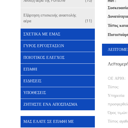
Άνοιξη αέρα της Porsche
(10)
min :
Συσκευασία
Εξάρτηση επισκευής αναστολής
Δυνατότητα
αέρα
(11)
Τόπος κατα
ΣΧΕΤΙΚΆ ΜΕ ΕΜΆΣ
Πιστοποίησ
ΓΎΡΟΣ ΕΡΓΟΣΤΑΣΊΩΝ
ΛΕΠΤΟΜΕ
ΠΟΙΟΤΙΚΌΣ ΈΛΕΓΧΟΣ
Λεπτομερ
ΕΠΑΦΉ
OE ΑΡΙΘ.:
ΕΙΔΉΣΕΙΣ
Τύπος:
ΥΠΟΘΈΣΕΙΣ
Υπηρεσία
προσφερθεί
ΖΗΤΉΣΤΕ ΈΝΑ ΑΠΌΣΠΑΣΜΑ
Όρος τιμών:
Τύπος αγαθ
ΜΑΣ ΕΛΆΤΕ ΣΕ ΕΠΑΦΉ ΜΕ