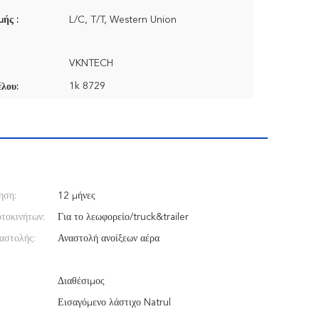
ής :
L/C, T/T, Western Union
VKNTECH
1k 8729
λου:
ηση:
12 μήνες
τοκινήτων:
Για το λεωφορείο/truck&trailer
αστολής:
Αναστολή ανοίξεων αέρα
Διαθέσιμος
Εισαγόμενο λάστιχο Natrul