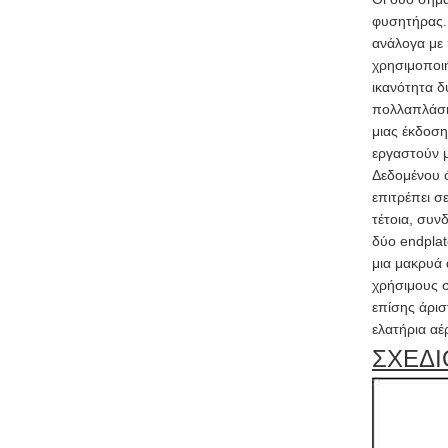
φυσητήρας. 
ανάλογα με 
χρησιμοποιή
ικανότητα δ
πολλαπλάσιε
μιας έκδοση
εργαστούν μ
Δεδομένου ό
επιτρέπει σ
τέτοια, συν
δύο endplat
μια μακρυά 
χρήσιμους σ
επίσης άρισ
ελατήρια αέρ
ΣΧΕΔΙ