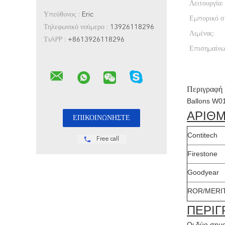
Λειτουργία:
Υπεύθυνος :
Eric
Εμπορικό σ
Τηλεφωνικό νούμερο :
13926118296
Λιμένας:
ΤιAPP :
+8613926118296
Επισημαίνω
Περιγραφή
Ballons W0
ΑΡΙΘ
Contitech
Free call
Firestone
Goodyear
ROR/MERI
ΠΕΡΙΓ
Οι δύο σημα