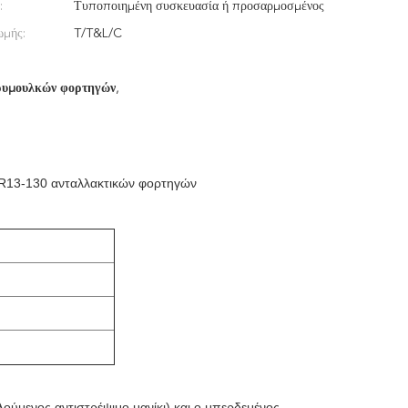
:
Τυποποιημένη συσκευασία ή προσαρμοσμένος
ωμής:
T/T&L/C
ρυμουλκών φορτηγών
,
1R13-130 ανταλλακτικών φορτηγών
λούμενος αντιστρέψιμο μανίκι) και ο μπερδεμένος