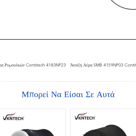
έρα Ρυμουλκών Contitech 4183NP23
Άνοιξη Αέρα SMB 4159NP03 Conti
Μπορεί Να Είσαι Σε Αυτά