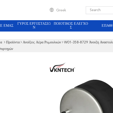
Greek
ΓΎΡΟΣ ΕΡΓΟΣΤΑΣΊΩ
ΠΟΙΟΤΙΚΌΣ ΈΛΕΓΧΟ
ΜΕ ΕΜΆΣ
ΕΠΑΦ
Ν
Σ
δα
Προϊόντα
Ανοίξεις Αέρα Ρυμουλκών
W01-358-8729 Άνοιξη Αναστολ
Φορτηγών