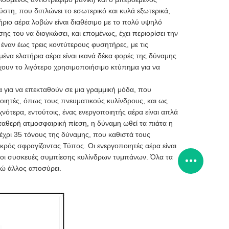
ύστη, που διπλώνει το εσωτερικό και κυλά εξωτερικά,
ήριο αέρα λοβών είναι διαθέσιμο με το πολύ υψηλό
ς του να διογκώσει, και επομένως, έχει περιορίσει την
ναν έως τρεις κοντύτερους φυσητήρες, με τις
να ελατήρια αέρα είναι ικανά δέκα φορές της δύναμης
χουν το λιγότερο χρησιμοποιήσιμο κτύπημα για να
τα για να επεκταθούν σε μια γραμμική μόδα, που
οιητές, όπως τους πνευματικούς κυλίνδρους, και ως
χνότερα, εντούτοις, ένας ενεργοποιητής αέρα είναι απλά
σταθερή ατμοσφαιρική πίεση, η δύναμη ωθεί τα πιάτα η
έχρι 35 τόνους της δύναμης, που καθιστά τους
ρός σφραγίζοντας Τύπος. Οι ενεργοποιητές αέρα είναι
ή οι συσκευές συμπίεσης κυλίνδρων τυμπάνων. Όλα τα
 ενώ άλλος αποσύρει.