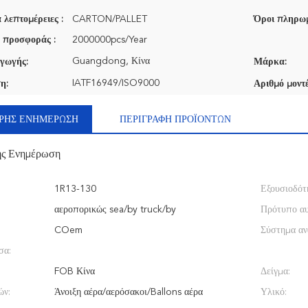
 λεπτομέρειες :
CARTON/PALLET
Όροι πληρωμ
 προσφοράς :
2000000pcs/Year
Guangdong, Κίνα
γωγής:
Μάρκα:
IATF16949/ISO9000
η:
Αριθμό μοντέ
ΡΉΣ ΕΝΗΜΈΡΩΣΗ
ΠΕΡΙΓΡΑΦΉ ΠΡΟΪΌΝΤΩΝ
ής Ενημέρωση
1R13-130
Εξουσιοδότ
αεροπορικώς sea/by truck/by
Πρότυπο αυ
COem
Σύστημα αν
σα:
FOB Κίνα
Δείγμα:
ών:
Άνοιξη αέρα/αερόσακοι/Ballons αέρα
Υλικό: