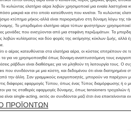
Το κυλώντας ελατήριο αέρα λοβών χρησιμοποιεί μια ενιαία λαστιχένια κ
πόσο μακριά και στο οποίο κατεύθυνση που κινείται. Το κυλώντας ελατ
σιμο κτύπημα μήκος-αλλά είναι περιορισμένο στη δύναμη λόγω της τάση
ύναμης. Το μπερδεμένο ελατήριο αέρα τύπων φυσητήρων χρησιμοποιεί έ
ς μονάδες που ενισχύονται από μια στεφάνη περιζωμάτων. Τα μπερδεμέ
ς λοβών κυλίσματος και δύο φορές της εκτίμησης κύκλων ζωής, αλλά έ
ε.
τι ο αέρας κατευθύνεται στα ελατήρια αέρα, οι κύστεις επιτρέπουν σε 
ε τα για να χρησιμοποιηθεί όπως δύναμη-αναπτυσσόμενη τους ενεργοπ
δέσεις ράβδων είναι διαθέσιμες για να μληθούν τη λειτουργία τους. Ο συ
es που συνδέονται με μια κύστη, και δεδομένου ότι είναι διατηρημένα 
από την άλλη. Σαν γραμμικούς ενεργοποιητές, μπορούν να παρέχουν μ
τις διάφορες εφαρμογές Τύπου, όπως ένας Τύπος διαμόρφωσης ή ο μικ
τοι για τις σταθερές εφαρμογές δύναμης, όπως tensioners τροχαλιών 
α είναι single-acting, εκτός αν συνδέονται μαζί έτσι ένα επεκτείνονται
Ο ΠΡΟΪΟΝΤΩΝ