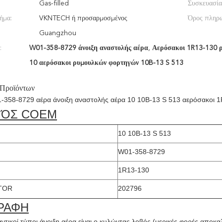
Gas-filled
Συσκευασία
ήμα:
VKNTECH ή προσαρμοσμένος
Όρος πληρ
Guangzhou
:
W01-358-8729 άνοιξη αναστολής αέρα
,
Αερόσακοι 1R13-130 
10 αερόσακοι ρυμουλκών φορτηγών 10B-13 S 513
 Προϊόντων
1-358-8729 αέρα άνοιξη αναστολής αέρα 10 10B-13 S 513 αερόσακοι 
ΜΌΣ COEM
10 10B-13 S 513
W01-358-8729
1R13-130
TOR
202796
ΡΑΦΗ
ντικοί τύποι άνοιξη αέρα είναι ο κυλώντας λοβός (μερικές φορές αποκα