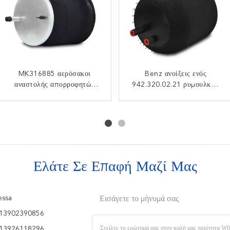
Ανοίξεις αέρα ρυμουλκών
MK316885 αερόσακοι
6705NP01 Firestone
Benz ανοίξεις ενός
αναστολής απορροφητών
Contitech 4183NP23
942.320.02.21 ρυμουλκών
βιομηχανικοί αερόσακοι
κλονισμού αέρα της
ανοίξεις ενός
αέρα Contitech 4390NP02
W01-M58-6251 1R11-826
942.320.22.21 αέρα γύρου
MITSUBISHI 1R12-473
Goodyear 1314903
Goodyear 9506
Goodyear
Ελάτε Σε Επαφή Μαζί Μας
ssa
Εισάγετε το μήνυμά σας
13902390856
13926118296