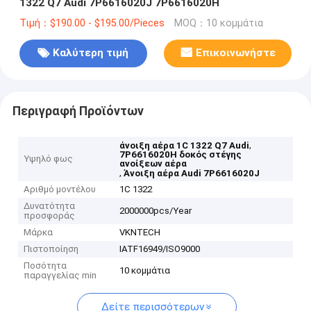
1322 Q7 Audi 7P6616020J 7P6616020H
Τιμή：$190.00 - $195.00/Pieces
MOQ：10 κομμάτια
Καλύτερη τιμή
Επικοινωνήστε
Περιγραφή Προϊόντων
,
άνοιξη αέρα 1C 1322 Q7 Audi
7P6616020H δοκός στέγης
Υψηλό φως
ανοίξεων αέρα
,
Άνοιξη αέρα Audi 7P6616020J
Αριθμό μοντέλου
1C 1322
Δυνατότητα
2000000pcs/Year
προσφοράς
Μάρκα
VKNTECH
Πιστοποίηση
IATF16949/ISO9000
Ποσότητα
10 κομμάτια
παραγγελίας min
Δείτε περισσότερων