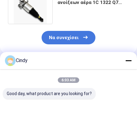
ανοίξεων αέρα 1C 1322 Q7
Audi 7P6616020J 7P6616020H
Να συνεχίσει
Cindy
Συνιστώμενα Προϊόντα
6:03 AM
Good day, what product are you looking for?
Μπροστινός
Απορροφητές
Αυτόματος
αερόσακος 718
κλονισμού αέρα της
αερόσακος Ai
αναστολής AUDI Q7
VW TOUAREG 7P
AUDI Q7 για τ