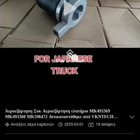
Αεροεξάρτηση Σοκ Αεροεξάρτηση ελατήριο MK493369
MK493360 MK596472 Αντικαταστάθηκε από VKNTECH
1S3369
Ανοίξεις αέρα καμπινών
2025-03-01
18 απόψεις