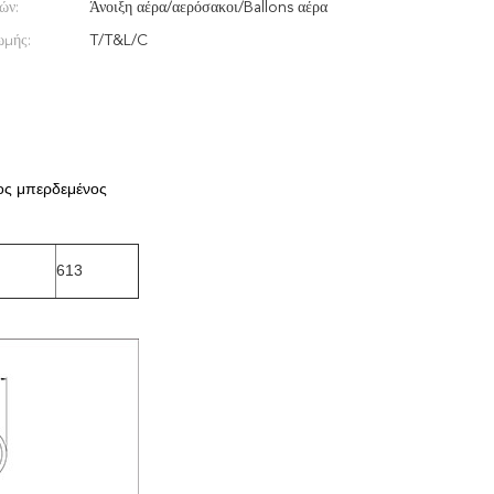
ών:
Άνοιξη αέρα/αερόσακοι/Ballons αέρα
ωμής:
T/T&L/C
ίος μπερδεμένος
613