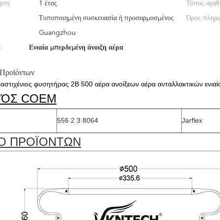
ηση:
1 έτος
Τύπος αγαθ
:
Τυποποιημένη συσκευασία ή προσαρμοσμένος
Όρος πληρ
Guangzhou
:
Ενιαία μπερδεμένη άνοιξη αέρα
 Προϊόντων
στιχένιος φυσητήρας 2B 500 αέρα ανοίξεων αέρα ανταλλακτικών ενια
ΜΌΣ COEM
556 2 3 8064
Jarflex
Ο ΠΡΟΪΟΝΤΩΝ