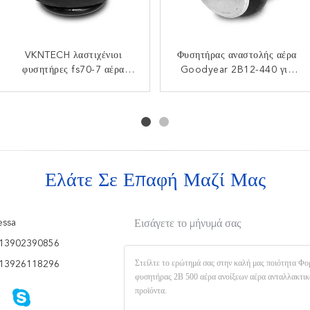
W01-358-3403 Firestone
VKNTECH λαστιχένιοι
Φυσητήρας αναστολής αέρα
Το αέριο γέμισε τους
φυσητήρες fs70-7 αέρα
διπλοί μπερδεμένοι
Goodyear 2B12-440 για
τριπλούς μπερδεμένους
ενιαίος μπερδεμένος
αερόσακοι για τον
φυσητήρες αέρα ανοίξεων
45402002 ανταλλακτικά
αμερικανικό μεταφορέα
λαστιχένιος αερόσακος
αέρα 3B14-356 Goodyear
φορτηγών
8003-009
Ελάτε Σε Επαφή Μαζί Μας
ssa
Εισάγετε το μήνυμά σας
13902390856
13926118296