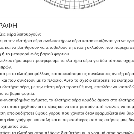
ΡΑΦΗ
ξεις αέρα λειτουργούν;
σιμα την ελατήρια αέρα ανελκυστήρων αέρα κατασκευάζονται για να εγ
ς και να βοηθήσουν να αποβάλουν τη στάση οκλαδόν, που παρέχει σε 
 ή το μεταφορά ενός βαριού φορτίου.
ελκυστήρα αέρα προσφέρουμε τα ελατήρια αέρα για δύο τύπους οχημάτων
ειρών.
ατα με τα ελατήρια φύλλων, κατασκευάσαμε τις συνελεύσεις άνοιξη α
και που συνδέουν με το πλαίσιο. Αυτό το σχέδιο επιτρέπει τα ελατήρια
 ελατήρια αέρα, με την πίεση αέρα προστιθέμενη, επιπλέον να ισοπε
ς τα βαριά φορτία.
ρα-αναπηδημένα οχήματα, τα ελατήρια αέρα αρμόζω άμεσα στο ελατήριο
 να υποστηριχθούν οι σπείρες και να αποτραπούν από εντελώς να συμπ
ση οποιουδήποτε ύψους γύρου που χάνεται όταν εφαρμόζεται ένα βαρ
ση είναι γρήγορη και απλή και οι περισσότερες από τις αιτήσεις μας δ
 οχήματός σας.
στήσει τα ελατήρια αέρα πλήρως διευθετήσιμα, η γραμμή αέρα οργανώνε