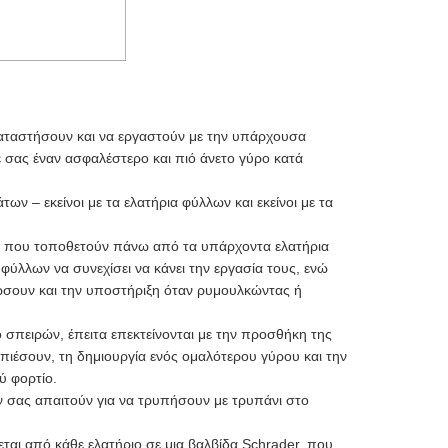
καταστήσουν και να εργαστούν με την υπάρχουσα
σας έναν ασφαλέστερο και πιό άνετο γύρο κατά
 – εκείνοι με τα ελατήρια φύλλων και εκείνοι με τα
έρα που τοποθετούν πάνω από τα υπάρχοντα ελατήρια
 φύλλων να συνεχίσει να κάνει την εργασία τους, ενώ
δώσουν και την υποστήριξη όταν ρυμουλκώντας ή
 σπειρών, έπειτα επεκτείνονται με την προσθήκη της
ιέσουν, τη δημιουργία ενός ομαλότερου γύρου και την
ύ φορτίο.
εν σας απαιτούν για να τρυπήσουν με τρυπάνι στο
ται από κάθε ελατήριο σε μια βαλβίδα Schrader, που