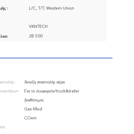
ής :
L/C, T/T, Western Union
VKNTECH
2B 500
λου:
αστολής:
Άνοιξη αναστολής αέρα
τοκινήτων:
Για το λεωφορείο/truck&trailer
Διαθέσιμος
Gas-filled
COem
σα: