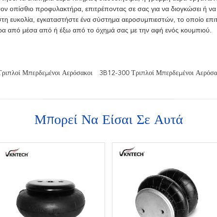
τον οπίσθιο προφυλακτήρα, επιτρέποντας σε σας για να διογκώσει ή να
ιστη ευκολία, εγκαταστήστε ένα σύστημα αεροσυμπιεστών, το οποίο επιτ
ρα από μέσα από ή έξω από το όχημά σας με την αφή ενός κουμπιού.
ιπλοί Μπερδεμένοι Αερόσακοι
3B12-300 Τριπλοί Μπερδεμένοι Αερόσα
Μπορεί Να Είσαι Σε Αυτά