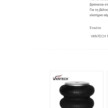
βρίσκεται σ
Για τη βέλτ
ελατήρια αέ
Ετικέτα:
VKNTECH Τρ