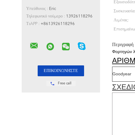
Εξουσιοδότ
Υπεύθυνος :
Eric
Συσκευασία
Τηλεφωνικό νούμερο :
13926118296
Λιμένας:
ΤιAPP :
+8613926118296
Επισημαίνω
Περιγραφή
Φορτηγών λα
ΑΡΙΘ
Goodyear
Free call
ΣΧΕΔΙ