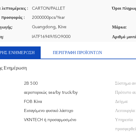
 λεπτομέρειες :
CARTON/PALLET
Όροι πληρωμ
 προσφοράς :
2000000pcs/Year
Guangdong, Κίνα
γωγής:
Μάρκα:
IATF16949/ISO9000
η:
Αριθμό μοντέ
ΡΉΣ ΕΝΗΜΈΡΩΣΗ
ΠΕΡΙΓΡΑΦΉ ΠΡΟΪΌΝΤΩΝ
ής Ενημέρωση
2B 500
Σύστημα αν
αεροπορικώς sea/by truck/by
Πρότυπο αυ
FOB Κίνα
Δείγμα:
Εισαγόμενο φυσικό λάστιχο
Λειτουργία:
VKNTECH ή προσαρμοσμένο
Υπηρεσία
προσφερθεί