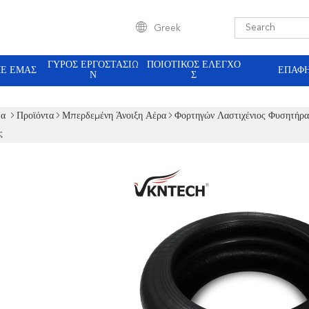
Greek
ΓΎΡΟΣ ΕΡΓΟΣΤΑΣΊΩ
ΠΟΙΟΤΙΚΌΣ ΈΛΕΓΧΟ
ΜΕ ΕΜΆΣ
ΕΠΑΦ
Ν
Σ
δα
Προϊόντα
Μπερδεμένη Άνοιξη Αέρα
Φορτηγών Λαστιχένιος Φυσητήρα
ς