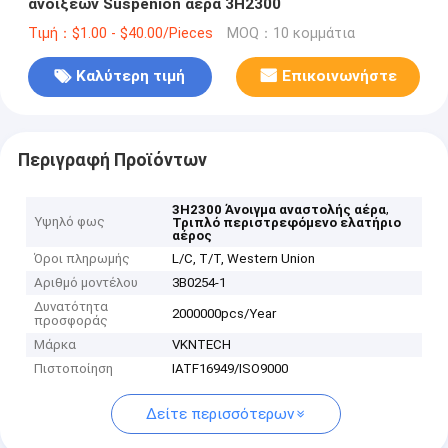
ανοίξεων Suspenion αέρα 3H2300
Τιμή：$1.00 - $40.00/Pieces
MOQ：10 κομμάτια
Καλύτερη τιμή
Επικοινωνήστε
Περιγραφή Προϊόντων
,
3H2300 Άνοιγμα αναστολής αέρα
Υψηλό φως
Τριπλό περιστρεφόμενο ελατήριο
αέρος
Όροι πληρωμής
L/C, T/T, Western Union
Αριθμό μοντέλου
3B0254-1
Δυνατότητα
2000000pcs/Year
προσφοράς
Μάρκα
VKNTECH
Πιστοποίηση
IATF16949/ISO9000
Δείτε περισσότερων