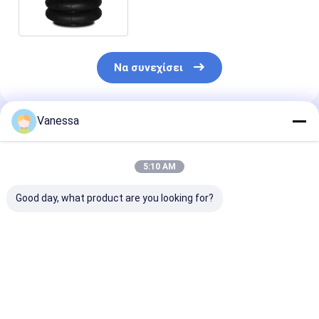
Να συνεχίσει
Vanessa
Συνιστώμενα Προϊόντα
5:10 AM
Good day, what product are you looking for?
VKNTECH 1B7070
Τριπλοί
VKNTECH 3B7
CONVOLUTED AIR
μπερδεμένοι άνοιξη
ΠΤΥΧΩΤΟΣ
SPRING REPLACE
αέρα/αερόσακοι
ΑΕΡΑΝΤΗΡΑΣ
FS70-7 PICK UP AIR
αναστολής FT530-
ΑΝΤΙΚΑΤΑΣΤ
SPRING material
35 436/W01-358-
Contitech FT5
Καλύτερη τιμή
Καλύτερη τιμή
Καλύτερη 