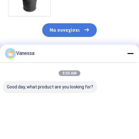
την άνοιξη του /Air αναστολής
αέρα
Να συνεχίσει
Vanessa
Συνιστώμενα Προϊόντα
5:55 AM
Good day, what product are you looking for?
ΑΕΡΙΚΗ ΠΕΡΙΛΗΣΗ
ΠΑΡΑΜΑΤΙΚΗ
ΑΕΡΙΚΗ ΠΕΡΙ
ΠΑΡΑΡΑΣΕΛΟΥ SAF
ΑΕΡΙΚΗ ΠΕΡΙΛΗ
ΕΠΙΚΑΤΗΣΗΣ 
2923 AR211/AR212
ΝΕΟΥΑΥ 21215632
2618V 3.229.0
AR219/AR313
RVIBERTOJA
Contitech 40
2.229.0003.00
45402002 DAF
Firestone W0
Καλύτερη τιμή
Καλύτερη τιμή
Καλύτερη 