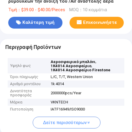
ρυμουλκών την άνοιξη του /Air αναστολής αέρα
Τιμή：$39.00 - $40.00/Pieces
MOQ：10 κομμάτια
Καλύτερη τιμή
Επικοινωνήστε
Περιγραφή Προϊόντων
,
Αεροσφαιρικό μπαλόνι
Υψηλό φως
,
1Κ4014 Αεροσφαίριο
1K4014 Αεροσφαίριο Firestone
Όροι πληρωμής
L/C, T/T, Western Union
Αριθμό μοντέλου
1k 4014
Δυνατότητα
2000000pcs/Year
προσφοράς
Μάρκα
VKNTECH
Πιστοποίηση
IATF16949/ISO9000
Δείτε περισσότερων