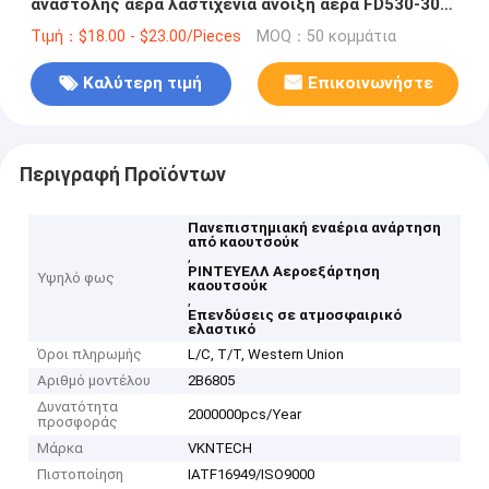
αναστολής αέρα λαστιχένια άνοιξη αέρα FD530-30
532 2B14-462 RIDEWELL 1003586805C
Τιμή：$18.00 - $23.00/Pieces
MOQ：50 κομμάτια
Καλύτερη τιμή
Επικοινωνήστε
Περιγραφή Προϊόντων
Πανεπιστημιακή εναέρια ανάρτηση
από καουτσούκ
,
ΡΙΝΤΕΥΕΛΛ Αεροεξάρτηση
Υψηλό φως
καουτσούκ
,
Επενδύσεις σε ατμοσφαιρικό
ελαστικό
Όροι πληρωμής
L/C, T/T, Western Union
Αριθμό μοντέλου
2B6805
Δυνατότητα
2000000pcs/Year
προσφοράς
Μάρκα
VKNTECH
Πιστοποίηση
IATF16949/ISO9000