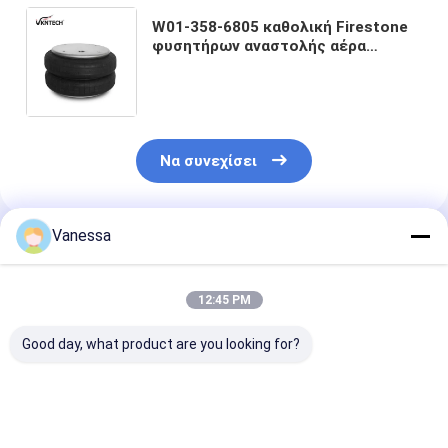
W01-358-6805 καθολική Firestone
φυσητήρων αναστολής αέρα
λαστιχένια άνοιξη αέρα FD530-30
532 2B14-462 RIDEWELL
1003586805C
Να συνεχίσει
Vanessa
Συνιστώμενα Προϊόντα
12:45 PM
Good day, what product are you looking for?
VKNTECH 1B7070
Τριπλοί
VKNTECH 3B7