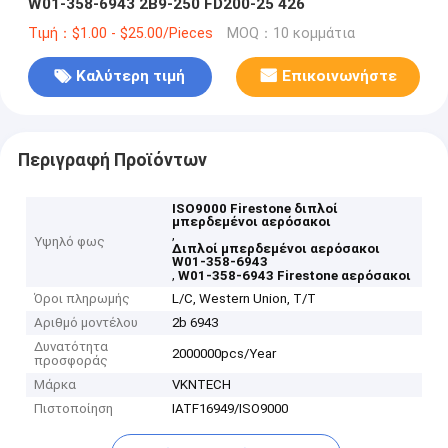
W01-358-6943 2B9-250 FD200-25 426
Τιμή：$1.00 - $25.00/Pieces
MOQ：10 κομμάτια
Καλύτερη τιμή
Επικοινωνήστε
Περιγραφή Προϊόντων
ISO9000 Firestone διπλοί
μπερδεμένοι αερόσακοι
,
Υψηλό φως
Διπλοί μπερδεμένοι αερόσακοι
W01-358-6943
,
W01-358-6943 Firestone αερόσακοι
Όροι πληρωμής
L/C, Western Union, T/T
Αριθμό μοντέλου
2b 6943
Δυνατότητα
2000000pcs/Year
προσφοράς
Μάρκα
VKNTECH
Πιστοποίηση
IATF16949/ISO9000