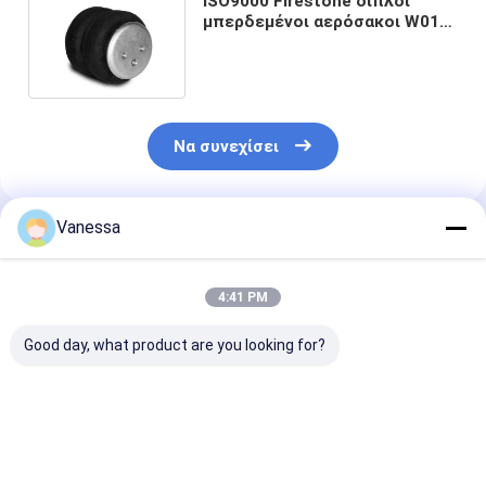
ISO9000 Firestone διπλοί
μπερδεμένοι αερόσακοι W01-
358-6943 2B9-250 FD200-25
426
Να συνεχίσει
Vanessa
Συνιστώμενα Προϊόντα
4:41 PM
Good day, what product are you looking for?
VKNTECH 1B7070
Τριπλοί
VKNTECH 3B7
CONVOLUTED AIR
μπερδεμένοι άνοιξη
ΠΤΥΧΩΤΟΣ