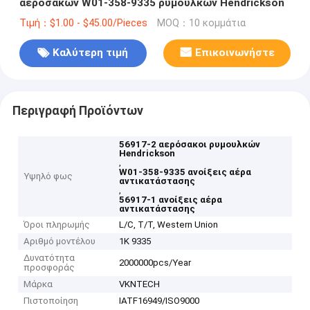
αερόσακων W01-358-9335 ρυμουλκών Hendrickson
Τιμή：$1.00 - $45.00/Pieces
MOQ：10 κομμάτια
Καλύτερη τιμή
Επικοινωνήστε
Περιγραφή Προϊόντων
56917-2 αερόσακοι ρυμουλκών
Hendrickson
,
W01-358-9335 ανοίξεις αέρα
Υψηλό φως
αντικατάστασης
,
56917-1 ανοίξεις αέρα
αντικατάστασης
Όροι πληρωμής
L/C, T/T, Western Union
Αριθμό μοντέλου
1K 9335
Δυνατότητα
2000000pcs/Year
προσφοράς
Μάρκα
VKNTECH
Πιστοποίηση
IATF16949/ISO9000