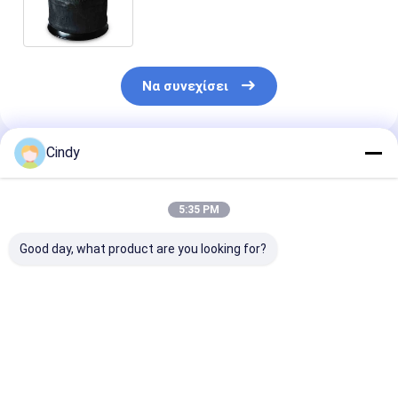
λαστιχένια αναστολή Ridewell
1003589071C αέρα
Να συνεχίσει
Cindy
Συνιστώμενα Προϊόντα
5:35 PM
Good day, what product are you looking for?
ΑΕΡΙΚΗ ΠΕΡΙΛΗΣΗ
ΠΑΡΑΜΑΤΙΚΗ
ΑΕΡΙΚΗ ΠΕΡΙ
ΠΑΡΑΡΑΣΕΛΟΥ SAF
ΑΕΡΙΚΗ ΠΕΡΙΛΗ
ΕΠΙΚΑΤΗΣΗΣ 
2923 AR211/AR212
ΝΕΟΥΑΥ 21215632
2618V 3.229.0
AR219/AR313
RVIBERTOJA
Contitech 40
2.229.0003.00
45402002 DAF
Firestone W0
Καλύτερη τιμή
Καλύτερη τιμή
Καλύτερη 