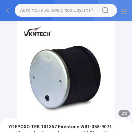
2
/
2
ΥΠΈΡΟΧΟ TEK 101357 Firestone W01-358-9071