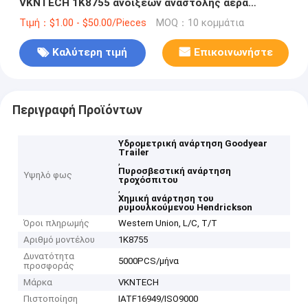
VKNTECH 1K8755 ανοίξεων αναστολής αέρα
ρυμουλκών S22045 HK190T Hendrickson
Τιμή：$1.00 - $50.00/Pieces
MOQ：10 κομμάτια
Καλύτερη τιμή
Επικοινωνήστε
Περιγραφή Προϊόντων
Υδρομετρική ανάρτηση Goodyear
Trailer
,
Πυροσβεστική ανάρτηση
Υψηλό φως
τροχόσπιτου
,
Χημική ανάρτηση του
ρυμουλκούμενου Hendrickson
Όροι πληρωμής
Western Union, L/C, T/T
Αριθμό μοντέλου
1K8755
Δυνατότητα
5000PCS/μήνα
προσφοράς
Μάρκα
VKNTECH
Πιστοποίηση
IATF16949/ISO9000